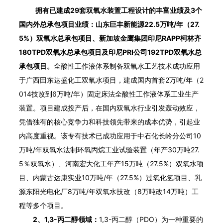
拥有已建成29套双氧水装置工程设计的丰富业绩及3个
国内外总承包项目业绩：山东巨丰新能源22.5万吨/年（27.
5%）双氧水总承包项目、新加坡金鹰集团印尼RAPP柯林齐
180TPD双氧水总承包项目及印尼PRI公司192TPD双氧水总
承包项目。
全酸性工作液体系制备双氧水工艺技术成功应用
于广西田东达盛化工双氧水项目，建成国内首套2万吨/年（2
014技改到6万吨/年）固定床法全酸性工作液体系工业生产
装置。项目建成投产后，在国内双氧水行业引发轰动效应，
凭借独有的核心竞争力和科技领先带来的成本优势，引起业
内高度重视。该专有技术已成功应用于中石化长岭分公司10
万吨/年双氧水法制环氧丙烷工业试验装置（年产30万吨27.
5％双氧水）、河南宏大化工年产15万吨（27.5%）双氧水项
目、内蒙古达康实业10万吨/年（27.5%）过氧化氢项目、乳
源东阳光电化厂8万吨/年双氧水技改（8万吨改14万吨）工
程等多个项目。
2、1,3-丙二醇领域：
1,3-丙二醇（PDO）为一种重要的