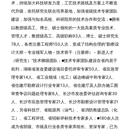
术，持续加大科技研发力度，工艺技术路线及方案上不断迭
代升级，依托研究生联合培养基地，加强省级技术专家团队
建设，加强与知名高校、科研院所的技术合作和交流；
拥有
■
以教授级高工、博士、硕士领衔的一大批高素质专业技术、
管理人才，教授级高工、高级职称93人，博士、硕士研究生
78人，各类注册工程师150人次，形成了结构合理的“勘察设
计大师－专业领军人物－技术骨干（注册师）－新进人才
（研究生）”技术梯级团队；
技术专家团队建设在省内居于
■
前列，湖南省发改委建设项目委托评审专家50人、省应急管
理专家14人、省工业领域（化工）碳达峰碳中和专家2人、
省住建厅勘察设计行业专家13人、省住建厅及人防办施工图
审查争议问题处理专家8人、长沙市发改委评估咨询专家30
人、长沙市应急管理专家21人、长沙市勘察设计管理专家21
人，另省科技厅、省能源局（油气）、省消防救援总队（化
工）、省工程评优、省招标评标技术专家多人；
180余人次
■
成为省部级、市级及行业各类专家库组长、资深专家，已为