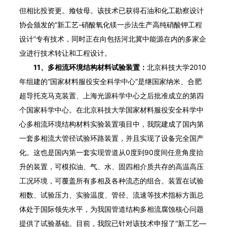
但相比投资更。飨钕母。该技术已获得石油和化工勘察设计
协会颁发的“新工艺-硝酸氧化镁一步法生产高纯硝酸钾工程
设计”专有技术，同时正在向包括河北冀中能源在内的多家企
业进行技术转让和工程设计。
11、多相流环境结构材料试验装置：
北京科技大学2010
年组建的“国家材料服役安全科学中心”是继国家纳米、合肥
超导托克马克装置、上海光源科学中心之后批准成立的第四
个国家科学中心。在北京科技大学国家材料服役安全科学中
心多相流环境结构材料实验装置项目中，我院建成了国内第
一套多相流大管径试验环路装置，并且实现了设备完全国产
化。这也是国内第一套实现管道从0度到90度间任意角度抬
升的装置，可模拟油、气、水、固四相介质共存的高温高压
工况环境，可覆盖所有多相及各种流态的组合。装置在试验
相数、试验压力、实验温度、管径、流速等技术指标方面总
体处于国际领先水平，为我国管道结构多相流腐蚀核心问题
提供了试验基础。目前，我院已针对该技术申报了“新工艺—