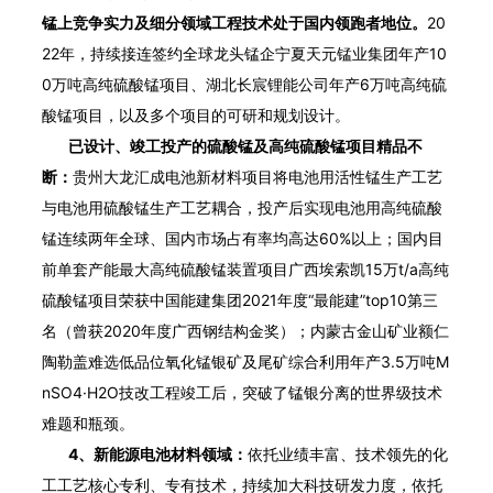
锰上竞争实力及细分领域工程技术处于国内领跑者地位。
20
22年，持续接连签约全球龙头锰企宁夏天元锰业集团年产10
0万吨高纯硫酸锰项目、湖北长宸锂能公司年产6万吨高纯硫
酸锰项目，以及多个项目的可研和规划设计。
已设计、竣工投产的硫酸锰及高纯硫酸锰项目精品不
断：
贵州大龙汇成电池新材料项目将电池用活性锰生产工艺
与电池用硫酸锰生产工艺耦合，投产后实现电池用高纯硫酸
锰连续两年全球、国内市场占有率均高达60%以上；国内目
前单套产能最大高纯硫酸锰装置项目广西埃索凯15万t/a高纯
硫酸锰项目荣获中国能建集团2021年度“最能建”top10第三
名（曾获2020年度广西钢结构金奖）；内蒙古金山矿业额仁
陶勒盖难选低品位氧化锰银矿及尾矿综合利用年产3.5万吨M
nSO4·H2O技改工程竣工后，突破了锰银分离的世界级技术
难题和瓶颈。
4、新能源电池材料领域：
依托业绩丰富、技术领先的化
工工艺核心专利、专有技术，持续加大科技研发力度，依托