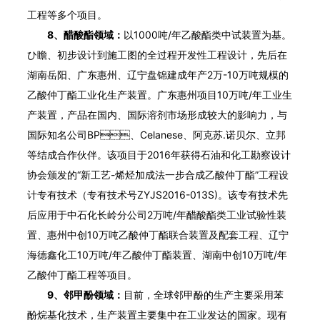
工程等多个项目。
8、醋酸酯领域：
以1000吨/年乙酸酯类中试装置为基。
ひ瞻、初步设计到施工图的全过程开发性工程设计，先后在
湖南岳阳、广东惠州、辽宁盘锦建成年产2万-10万吨规模的
乙酸仲丁酯工业化生产装置。广东惠州项目10万吨/年工业生
产装置，产品在国内、国际溶剂市场形成较大的影响力，与
国际知名公司BP、Celanese、阿克苏.诺贝尔、立邦
等结成合作伙伴。该项目于2016年获得石油和化工勘察设计
协会颁发的“新工艺-烯烃加成法一步合成乙酸仲丁酯”工程设
计专有技术（专有技术号ZYJS2016-013S)。该专有技术先
后应用于中石化长岭分公司2万吨/年醋酸酯类工业试验性装
置、惠州中创10万吨乙酸仲丁酯联合装置及配套工程、辽宁
海德鑫化工10万吨/年乙酸仲丁酯装置、湖南中创10万吨/年
乙酸仲丁酯工程等项目。
9、邻甲酚领域：
目前，全球邻甲酚的生产主要采用苯
酚烷基化技术，生产装置主要集中在工业发达的国家。现有