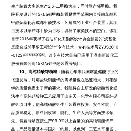
生产装置大多以生产2,6-二甲酚为主，同时联产邻甲酚。我
院开发设计的15kt/a邻甲酚装置是世界范围内直接由苯酚和
甲醇烷基化合成邻甲酚技术工艺建成的工业生产装置，其项
目技术以单产邻甲酚为目标，填补了该类技术的空白。该项
目于2016年获得了石油和化工勘察设计协会颁发的“烷基化
反应合成邻甲酚工程设计”专有技术（专有技术号ZYJS2016
-012S)。该专有技术目前已应用于湖南新岭化工
股份有限公司15Kt/a邻甲酚装置等项目。
10、高纯硝酸钾领域：
随着近年来我国熔盐储能行业的
飞速发展，对熔盐级硝酸钾的需求量也在迅速增大，对硝酸
钾的质量也提出了新的要求。我院将自主研发的硝酸氧化镁
法生产高纯硝酸钾工艺应用于山东天一化学有限公司高纯硝
酸钾项目中，使高纯硝酸钾生产装置在投资、安全性能、产
品质量稳定、原料回收率、能耗、生产人员等方面技术领
先。装置能够直接生产99.9%以上含量的的高纯硝酸钾产
品，产品质量基本与国外（约旦、以色列）工艺水平相当，