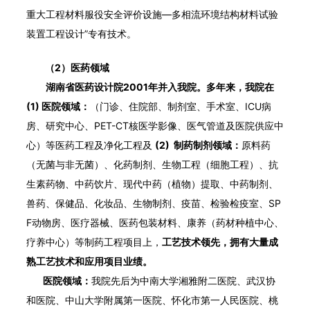
重大工程材料服役安全评价设施—多相流环境结构材料试验
装置工程设计”专有技术。
（2）医药领域
湖南省医药设计院2001年并入我院。多年来，我院在
(1) 医院领域：
（门诊、住院部、制剂室、手术室、ICU病
房、研究中心、PET-CT核医学影像、医气管道及医院供应中
心）等医药工程及净化工程及
(2)
制药制剂领域：
原料药
（无菌与非无菌）、化药制剂、生物工程（细胞工程）、抗
生素药物、中药饮片、现代中药（植物）提取、中药制剂、
兽药、保健品、化妆品、生物制剂、疫苗、检验检疫室、SP
F动物房、医疗器械、医药包装材料、康养（药材种植中心、
疗养中心）等制药工程项目上，
工艺技术领先，拥有大量成
熟工艺技术和应用项目业绩。
医院领域：
我院先后为中南大学湘雅附二医院、武汉协
和医院、中山大学附属第一医院、怀化市第一人民医院、桃