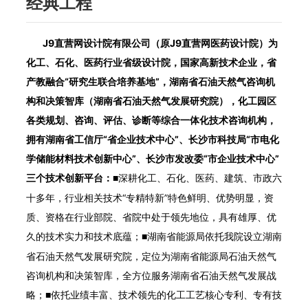
经典工程
J9直营网设计院有限公司（原J9直营网医药设计院）为
化工、石化、医药行业省级设计院，国家高新技术企业，省
产教融合“研究生联合培养基地”，湖南省石油天然气咨询机
构和决策智库（湖南省石油天然气发展研究院），化工园区
各类规划、咨询、评估、诊断等综合一体化技术咨询机构，
拥有湖南省工信厅“省企业技术中心”、长沙市科技局“市电化
学储能材料技术创新中心”、长沙市发改委“市企业技术中心”
三个技术创新平台：
深耕化工、石化、医药、建筑、市政六
■
十多年，行业相关技术“专精特新”特色鲜明、优势明显，资
质、资格在行业部院、省院中处于领先地位，具有雄厚、优
久的技术实力和技术底蕴；
湖南省能源局依托我院设立湖南
■
省石油天然气发展研究院，定位为湖南省能源局石油天然气
咨询机构和决策智库，全方位服务湖南省石油天然气发展战
略；
依托业绩丰富、技术领先的化工工艺核心专利、专有技
■