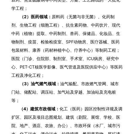
学工程；
（2）医药领域：
原料药（无菌与非无菌）、化药制
剂、生物工程（细胞工程）、抗生素药物、中药饮片、现代
中药（植物）提取、中药制剂、兽药、保健品、化妆品、生
物制剂、疫苗、检验检疫室、SPF动物房、医疗器械、医药
包装材料、康养（药材种植中心、疗养中心）等制药工程；
医院（门诊、住院部、制剂室、手术室、ICU病房、研究中
心、PET-CT核医学影像、医气管道及医院供应中心）等医药
工程及净化工程；
（3）油气燃气领域：
油气输配、市政燃气管网、城市
门站、储配站、调压站、加气站及穿越、加油站及充电桩
等；
（4）建筑市政领域：
化工（医药）园区控制性详规及调
扩区、园区及项目总图规划、建筑（剧院、展馆、学校、医
院、地产、酒店、农旅、办公）、市政环保（水厂、城市污
水、化工污水、酒业污水、垃圾填埋、餐厨废弃物、尾矿渣