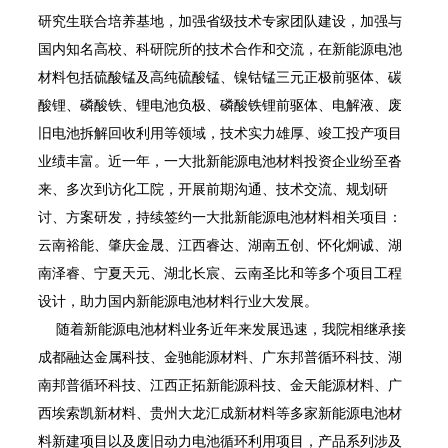
研究生联合培养基地，加强省级技术专家团队建设，加强与
国内知名高校、科研院所的技术合作和交流，在新能源电池
材料包括硫酸锰及高纯硫酸锰、镍钴锰三元正极前驱体、碳
酸锂、磷酸铁、锂电池负极、磷酸铁锂前驱体、电解液、废
旧电池拆解回收利用等领域，技术实力雄厚、竣工投产项目
业绩丰富。近一年，一大批新能源电池材料投资企业纷至沓
来、多次到访化工院，开展前期沟通、技术交流、规划研
讨、方案研发，持续签约一大批新能源电池材料相关项目：
云南裕能、肇庆金晟、江西睿达、湖南五创、怀化炯诚、湖
南泽睿、宁夏天元、湖北长宸、云南圣比和等多个项目工程
设计，助力国内新能源电池材料行业大发展。
随着新能源电池材料业务近年来发展迅速，我院相继承接
成都融达金属科技、金驰能源材料、广东邦普循环科技、湖
南邦普循环科技、江西正拓新能源科技、金天能源材料、广
西埃索凯新材料、贵州大龙汇成新材料等多家新能源电池材
料新建项目以及废旧动力电池循环利用项目，产品系列涉及