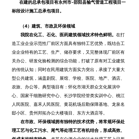
在建的总承包项目有永州市-邵阳县输气管道工程项目一
标段设计施工总承包项目。
（4）建筑、市政及环保领域
我院在化工、石化、医药建筑领域技术特色鲜明。
在打
造工业企业示范性厂前区方面具有独特工艺优势，既结合工
业企业特有的工艺、生产、储存要求，又完整体现厂前区有
关办公、研发化验检测的综合功能，打破了原有对工业建筑
的传统认知；同时在民用建筑方面实力突出，承接了大量大
型公共建筑，涵盖剧院、展馆、学校、医院、地产、酒店、
农旅、办公等。典型项目有：怀化市湖天群众文化展演中
心、国家干细胞研究中心、长沙学院经管类实训中心、桃江
人民医院、嘉禾人民医院、黄花机场后勤保障基地、龙泉名
邸小区、贵州邦拓办公大楼项目、东方大酒店等。
在市政、环保领域拥有独特的技术优势，将常规环保处
理工艺与化工污水、尾气等处理工艺有机结合，形成高效、
低成本的独有特色。
尤其在白酒企业的污水处理工艺上已形