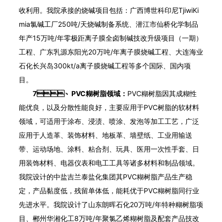
收利用。我院承接的烧碱项目包括：广西博世科印尼TjiwiKi
mia氯碱工厂250吨/天烧碱制备系统、潜江市仙桥化学制品
年产15万吨/年零极距离子膜全卤制碱技改升级项目（一期）
工程、广东乳源东阳光20万吨/年离子膜烧碱工程、大连海业
石化长兴岛300kt/a离子膜烧碱工程等多个国际、国内项
目。
7、PVC糊树脂领域：
PVC糊树脂因其成糊性
能优良，以及分散性能良好，主要应用于PVC树脂的软材料
领域，可适用于涂布、浸渍、喷涂、发泡等加工工艺，广泛
应用于人造革、装饰材料、地板革、墙壁纸、工业用输送
带、运动场地、涂料、粘合剂、玩具、医用一次性手套、日
用装饰材料、电器仪表和电工工具等诸多材料和制品领域。
我院设计的中盐吉兰泰盐化集团其PVC糊树脂产品生产稳
定，产品黏度低，残留单体低，能耗优于PVC糊树脂同行业
先进水平。我院设计了山东朗晖石化20万吨/年特种糊树脂项
目、郴州华湘化工8万吨/年聚氯乙烯糊树脂及配套产品技改