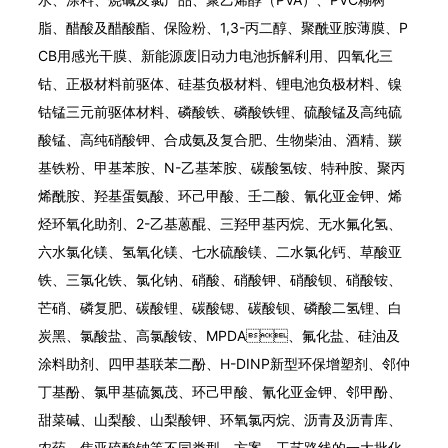
脂、醋酸及醋酸酯、保险粉、1,3-丙二醇、聚酰亚胺薄膜、P
CB用感光干膜、新能源废旧动力电池拆解利用、四氧化三
钴、正极材料前驱体、硅基负极材料、锂电池负极材料、镍
钴锰三元前驱体材料、磷酸铁、磷酸铁锂、硫酸锰及高纯硫
酸锰、高纯硝酸钾、合成氨及复合肥、生物柴油、酒精、羰
基铁粉、甲基苯胺、N-乙基苯胺、碳酸氢铵、特种胺、聚丙
烯酰胺、羟基蛋氨酸、环己甲酸、壬二酸、氰化亚金钾、烯
烃环氧化助剂、2-乙基蒽醌、三羟甲基丙烷、无水氟化氢、
六水氯化镁、氢氧化镁、七水硫酸镁、二水氯化钙、草酸亚
铁、三氯化铁、氯化钠、硝酸、硝酸钾、硝酸钡、硝酸铵、
芒硝、磷复肥、碳酸锂、碳酸锶、碳酸钡、磷酸二氢锂、白
炭黑、氯酸盐、高氯酸铵、MPDA、氟化盐、硅油及
涂料助剂、四甲基联苯二酚、H-DINP新型环保增塑剂、邻仲
丁基酚、氯甲基硫氮茂、环己甲酸、氰化亚金钾、邻甲酚、
甜菜碱、山梨酸、山梨酸钾、环氧氯丙烷、沥青及沥青库、
农药、焦亚硫酸钠等不同类型、方案、工艺路线的一大批化