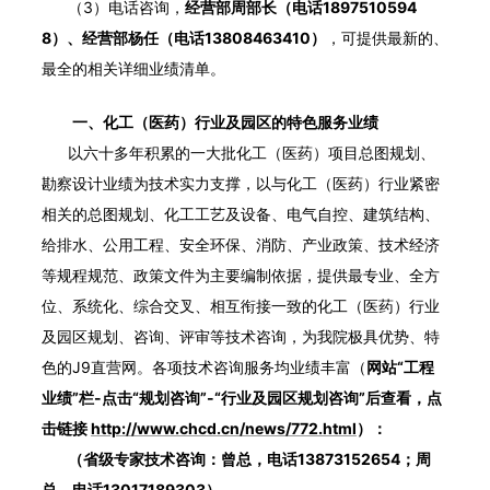
（3）电话咨询，
经营部周部长（电话1897510594
8）、经营部杨任（电话13808463410）
，可提供最新的、
最全的相关详细业绩清单。
一、化工（医药）行业及园区的特色服务业绩
以六十多年积累的一大批化工（医药）项目总图规划、
勘察设计业绩为技术实力支撑，以与化工（医药）行业紧密
相关的总图规划、化工工艺及设备、电气自控、建筑结构、
给排水、公用工程、安全环保、消防、产业政策、技术经济
等规程规范、政策文件为主要编制依据，提供最专业、全方
位、系统化、综合交叉、相互衔接一致的化工（医药）行业
及园区规划、咨询、评审等技术咨询，为我院极具优势、特
色的J9直营网。各项技术咨询服务均业绩丰富（
网站“工程
业绩”栏-点击“规划咨询”-“行业及园区规划咨询”后查看，点
击链接
http://www.chcd.cn/news/772.html
）：
（省级专家技术咨询：曾总，电话13873152654；周
总，电话13017189303）