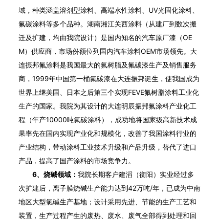
域，种类涵盖溶剂型涂料、高端水性涂料、UV光固化涂料、
氟碳涂料等多个品种。湖南湘江关西涂料（从建厂到数次搬
迁及扩建，均由我院设计）是国内知名的汽车原厂漆（OE
M）供应商，市场份额位列国内汽车涂料OEM市场领先。大
连振邦氟涂料是我国最大的氟树脂及氟碳漆生产及销售服务
商，1999年中国第一桶氟碳漆在大连振邦诞生，使我国成为
世界上继美国、日本之后第三个实现FEVE氟树脂涂料工业化
生产的国家。我院为其设计的大连明辰振邦氟涂料产业化工
程（年产10000吨氟碳涂料），成功地将国家级高新技术成
果率先在国内实现产业化和规模化，改善了我国涂料行业的
产业结构，带动涂料工业技术升级和产品升级，替代了进口
产品，提高了国产涂料的市场竞争力。
6、烧碱领域：
我院长期客户建滔（衡阳）实业经过多
次扩建后，离子膜烧碱生产能力达到42万吨/年，已成为中南
地区大型氯碱生产基地；设计采用先进、节能的生产工艺和
装置，生产过程产生的废热、废水、废气全部得到处理和回