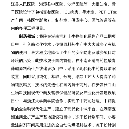
江县人民医院、湘潭县中医院、沙坪医院等一大批知名、骨
干医院设计了包括完整医院、ICU病房、手术室、PET-CT生
产车间（核医学影像）、制剂室、供应中心、医气管道等在
内的多项工程项目。
制药领域：
我院在湖南宝利士生物催化系列产品二期项
目中，引入酶催化技术，使得原料药生产中大大减少了有机
物的使用，最大程度地降低了生产的安全隐患及减少项目对
环境的污染，此技术属于国内首创。在湖南正清制药盐酸青
藤碱原料药生产线建设项目中，采用了现代化中药提取浓缩
装置，同时采用纯化、萃取、分离、结晶工艺大大提高了药
物纯度精度，技术的先进性在国内属于前列。在安发长白山
生物科技园现代中药及营养保健品研发及产业化开发建设项
目中，与浙江大学药学院合作，实现了中药前处理、中药提
取的全自动现代化生产，建立了现代化中试平台。在湖南五
洲通药业扩产生产基地建设项目中，冻干粉针剂车间、小容
量注射剂车间采用先进的全自动洗烘灌封技术，冻干粉针剂