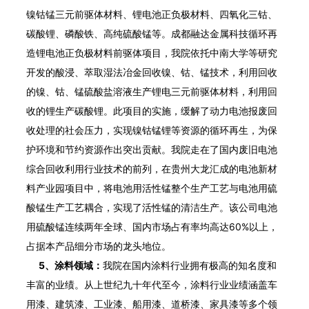
镍钴锰三元前驱体材料、锂电池正负极材料、四氧化三钴、
碳酸锂、磷酸铁、高纯硫酸锰等。成都融达金属科技循环再
造锂电池正负极材料前驱体项目，我院依托中南大学等研究
开发的酸浸、萃取湿法冶金回收镍、钴、锰技术，利用回收
的镍、钴、锰硫酸盐溶液生产锂电三元前驱体材料，利用回
收的锂生产碳酸锂。此项目的实施，缓解了动力电池报废回
收处理的社会压力，实现镍钴锰锂等资源的循环再生，为保
护环境和节约资源作出突出贡献。我院走在了国内废旧电池
综合回收利用行业技术的前列，在贵州大龙汇成的电池新材
料产业园项目中，将电池用活性锰整个生产工艺与电池用硫
酸锰生产工艺耦合，实现了活性锰的清洁生产。该公司电池
用硫酸锰连续两年全球、国内市场占有率均高达60%以上，
占据本产品细分市场的龙头地位。
5、涂料领域：
我院在国内涂料行业拥有极高的知名度和
丰富的业绩。从上世纪九十年代至今，涂料行业业绩涵盖车
用漆、建筑漆、工业漆、船用漆、道桥漆、家具漆等多个领