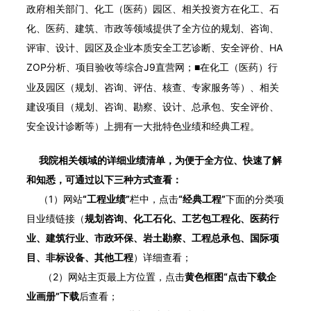
政府相关部门、化工（医药）园区、相关投资方在化工、石
化、医药、建筑、市政等领域提供了全方位的规划、咨询、
评审、设计、园区及企业本质安全工艺诊断、安全评价、HA
ZOP分析、项目验收等综合J9直营网；
化工（医药）行
■在
业及园区（规划、咨询、评估、核查、专家服务等）、相关
建设项目（规划、咨询、勘察、设计、总承包、安全评价、
安全设计诊断等）上拥有一大批特色业绩和经典工程。
我院相关领域的详细业绩清单，为便于全方位、快速了解
和知悉，可通过以下三种方式查看：
（1）网站
“工程业绩”
栏中，点击
“经典工程”
下面的分类项
目业绩链接（
规划咨询、化工石化、工艺包工程化、医药行
业、建筑行业、市政环保、岩土勘察、工程总承包、国际项
目、非标设备、其他工程
）详细查看；
（2）网站主页最上方位置，点击
黄色框图“点击下载企
业画册”下载
后查看；